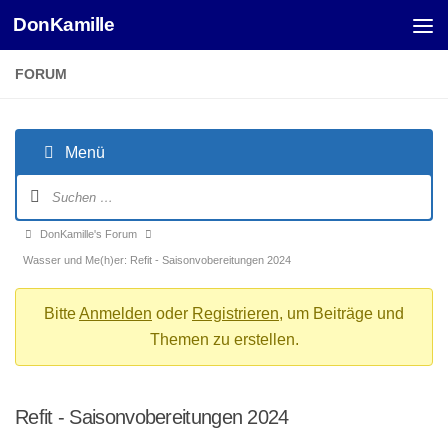
DonKamille
Unter dem Inhalt
FORUM
Menü
Forum-
Navigation
Forum-
DonKamille's Forum
Breadcrumbs
Wasser und Me(h)er: Refit - Saisonvobereitungen 2024
-
Du
Bitte
Anmelden
oder
Registrieren
, um Beiträge und
bist
Themen zu erstellen.
hier:
Refit - Saisonvobereitungen 2024