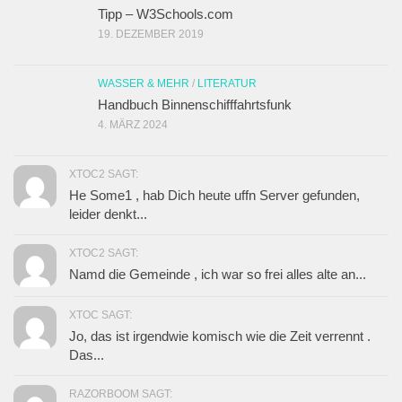
Tipp – W3Schools.com
19. DEZEMBER 2019
WASSER & MEHR
/
LITERATUR
Handbuch Binnenschifffahrtsfunk
4. MÄRZ 2024
XTOC2 SAGT:
He Some1 , hab Dich heute uffn Server gefunden,
leider denkt...
XTOC2 SAGT:
Namd die Gemeinde , ich war so frei alles alte an...
XTOC SAGT:
Jo, das ist irgendwie komisch wie die Zeit verrennt .
Das...
RAZORBOOM SAGT: