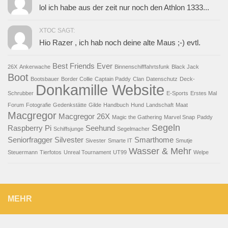
lol ich habe aus der zeit nur noch den Athlon 1333...
XTOC SAGT:
Hio Razer , ich hab noch deine alte Maus ;-) evtl.
Best Friends Ever
26X
Ankerwache
Binnenschifffahrtsfunk
Black Jack
Boot
Bootsbauer
Border Collie
Captain Paddy
Clan
Datenschutz
Deck-
Donkamille Website
Schrubber
E-Sports
Erstes Mal
Forum
Fotografie
Gedenkstätte
Gilde
Handbuch
Hund
Landschaft
Maat
Macgregor
Macgregor 26X
Magic the Gathering
Marvel Snap
Paddy
Segeln
Raspberry Pi
Seehund
Schiffsjunge
Segelmacher
Seniorfragger
Silvester
Smarthome
Sivester
Smarte IT
Smutje
Wasser & Mehr
Steuermann
Tierfotos
Unreal Tournament
UT99
Welpe
MEHR