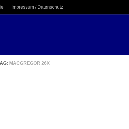
ie
Impressum / Datenschutz
TAG:
MACGREGOR 26X