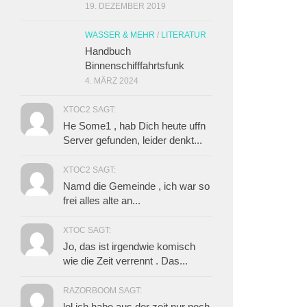
19. DEZEMBER 2019
WASSER & MEHR
/
LITERATUR
Handbuch
Binnenschifffahrtsfunk
4. MÄRZ 2024
XTOC2 SAGT:
He Some1 , hab Dich heute uffn
Server gefunden, leider denkt...
XTOC2 SAGT:
Namd die Gemeinde , ich war so
frei alles alte an...
XTOC SAGT:
Jo, das ist irgendwie komisch
wie die Zeit verrennt . Das...
RAZORBOOM SAGT:
lol ich habe aus der zeit nur noch