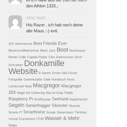
den Athlon 1333...
XTOC SAGT:
Hio Razer , ich hab noch deine
alte Maus ;-) evtl.
Best Friends Ever
26X
Ankerwache
Boot
Binnenschifffahrtsfunk
Black Jack
Bootsbauer
Border Collie
Captain Paddy
Clan
Datenschutz
Deck-
Donkamille
Schrubber
Website
E-Sports
Erstes Mal
Forum
Fotografie
Gedenkstätte
Gilde
Handbuch
Hund
Macgregor
Macgregor
Landschaft
Maat
26X
Magic the Gathering
Marvel Snap
Paddy
Raspberry Pi
Seehund
Schiffsjunge
Segelmacher
Segeln
Seniorfragger
Silvester
Sivester
Smarthome
Smarte IT
Smutje
Steuermann
Tierfotos
Wasser & Mehr
Unreal Tournament
UT99
Welpe