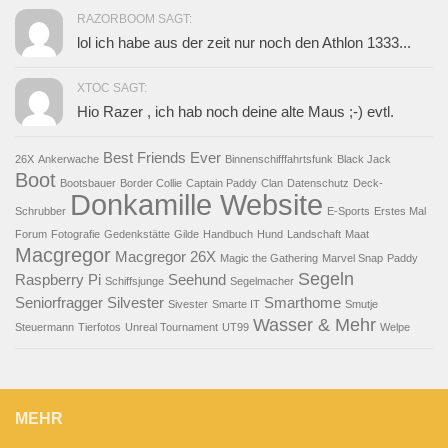
RAZORBOOM SAGT:
lol ich habe aus der zeit nur noch den Athlon 1333...
XTOC SAGT:
Hio Razer , ich hab noch deine alte Maus ;-) evtl.
Best Friends Ever
26X
Ankerwache
Binnenschifffahrtsfunk
Black Jack
Boot
Bootsbauer
Border Collie
Captain Paddy
Clan
Datenschutz
Deck-
Donkamille Website
Schrubber
E-Sports
Erstes Mal
Forum
Fotografie
Gedenkstätte
Gilde
Handbuch
Hund
Landschaft
Maat
Macgregor
Macgregor 26X
Magic the Gathering
Marvel Snap
Paddy
Segeln
Raspberry Pi
Seehund
Schiffsjunge
Segelmacher
Seniorfragger
Silvester
Smarthome
Sivester
Smarte IT
Smutje
Wasser & Mehr
Steuermann
Tierfotos
Unreal Tournament
UT99
Welpe
MEHR