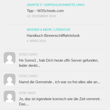
SMARTE IT
/
EMPFEHLENSWERTE LINKS
Tipp – W3Schools.com
19. DEZEMBER 2019
WASSER & MEHR
/
LITERATUR
Handbuch Binnenschifffahrtsfunk
4. MÄRZ 2024
XTOC2 SAGT:
He Some1 , hab Dich heute uffn Server gefunden,
leider denkt...
XTOC2 SAGT:
Namd die Gemeinde , ich war so frei alles alte an...
XTOC SAGT:
Jo, das ist irgendwie komisch wie die Zeit verrennt .
Das...