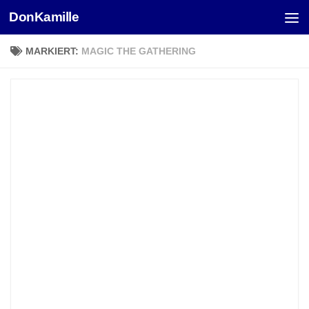
DonKamille
Unter dem Inhalt
MARKIERT:
MAGIC THE GATHERING