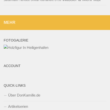
Steuermann
Tierfotos
Unreal Tournament
UT99
Welpe
MEHR
FOTOGALERIE
ACCOUNT
QUICK-LINKS
Über DonKamille.de
Artikelserien