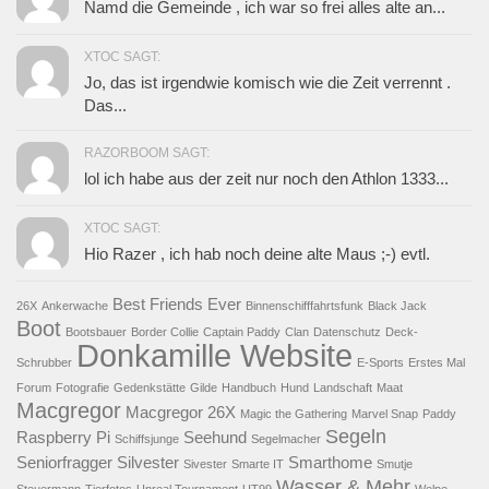
Namd die Gemeinde , ich war so frei alles alte an...
XTOC SAGT:
Jo, das ist irgendwie komisch wie die Zeit verrennt .
Das...
RAZORBOOM SAGT:
lol ich habe aus der zeit nur noch den Athlon 1333...
XTOC SAGT:
Hio Razer , ich hab noch deine alte Maus ;-) evtl.
Best Friends Ever
26X
Ankerwache
Binnenschifffahrtsfunk
Black Jack
Boot
Bootsbauer
Border Collie
Captain Paddy
Clan
Datenschutz
Deck-
Donkamille Website
Schrubber
E-Sports
Erstes Mal
Forum
Fotografie
Gedenkstätte
Gilde
Handbuch
Hund
Landschaft
Maat
Macgregor
Macgregor 26X
Magic the Gathering
Marvel Snap
Paddy
Segeln
Raspberry Pi
Seehund
Schiffsjunge
Segelmacher
Seniorfragger
Silvester
Smarthome
Sivester
Smarte IT
Smutje
Wasser & Mehr