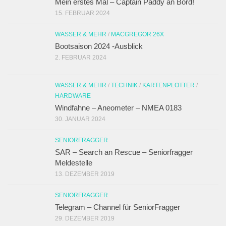
Mein erstes Mal – Captain Paddy an Bord!
15. FEBRUAR 2024
WASSER & MEHR
/
MACGREGOR 26X
Bootsaison 2024 -Ausblick
2. FEBRUAR 2024
WASSER & MEHR
/
TECHNIK
/
KARTENPLOTTER
/
HARDWARE
Windfahne – Aneometer – NMEA 0183
30. JANUAR 2024
SENIORFRAGGER
SAR – Search an Rescue – Seniorfragger
Meldestelle
13. DEZEMBER 2019
SENIORFRAGGER
Telegram – Channel für SeniorFragger
29. DEZEMBER 2019