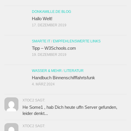
DONKAMILLE.DE BLOG
Hallo Welt!
17. DEZEMBER 2019
SMARTE IT
/
EMPFEHLENSWERTE LINKS
Tipp – W3Schools.com
19. DEZEMBER 2019
WASSER & MEHR
/
LITERATUR
Handbuch Binnenschifffahrtsfunk
4. MÄRZ 2024
XTOC2 SAGT:
He Some1 , hab Dich heute uffn Server gefunden,
leider denkt...
XTOC2 SAGT: