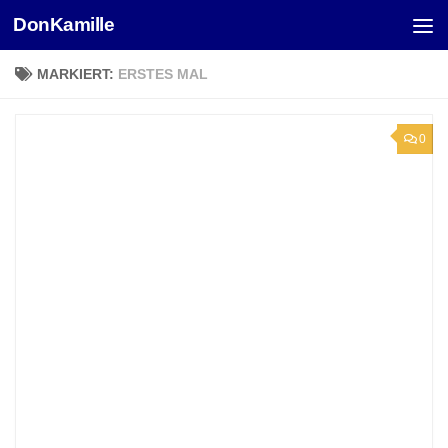
DonKamille
Unter dem Inhalt
MARKIERT:
ERSTES MAL
0