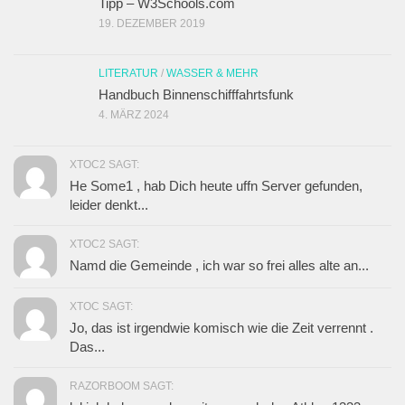
Tipp – W3Schools.com
19. DEZEMBER 2019
LITERATUR
/
WASSER & MEHR
Handbuch Binnenschifffahrtsfunk
4. MÄRZ 2024
XTOC2 SAGT:
He Some1 , hab Dich heute uffn Server gefunden,
leider denkt...
XTOC2 SAGT:
Namd die Gemeinde , ich war so frei alles alte an...
XTOC SAGT:
Jo, das ist irgendwie komisch wie die Zeit verrennt .
Das...
RAZORBOOM SAGT: