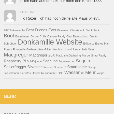
lol ich habe aus der zeit nur noch den Athlon 1333...
XTOC SAGT:
Hio Razer , ich hab noch deine alte Maus ;-) evtl.
Best Friends Ever
26X
Ankerwache
Binnenschifffahrtsfunk
Black Jack
Boot
Bootsbauer
Border Collie
Captain Paddy
Clan
Datenschutz
Deck-
Donkamille Website
Schrubber
E-Sports
Erstes Mal
Forum
Fotografie
Gedenkstätte
Gilde
Handbuch
Hund
Landschaft
Maat
Macgregor
Macgregor 26X
Magic the Gathering
Marvel Snap
Paddy
Segeln
Raspberry Pi
Seehund
Schiffsjunge
Segelmacher
Seniorfragger
Silvester
Smarthome
Sivester
Smarte IT
Smutje
Wasser & Mehr
Steuermann
Tierfotos
Unreal Tournament
UT99
Welpe
MEHR