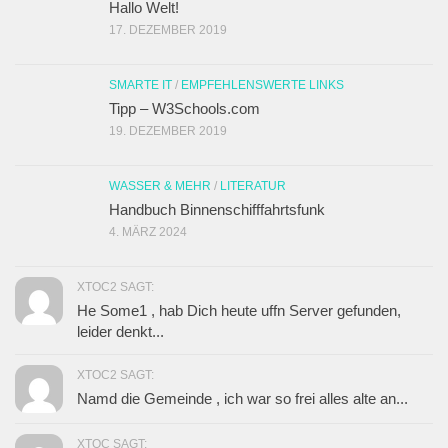
Hallo Welt!
17. DEZEMBER 2019
SMARTE IT
/
EMPFEHLENSWERTE LINKS
Tipp – W3Schools.com
19. DEZEMBER 2019
WASSER & MEHR
/
LITERATUR
Handbuch Binnenschifffahrtsfunk
4. MÄRZ 2024
XTOC2 SAGT:
He Some1 , hab Dich heute uffn Server gefunden,
leider denkt...
XTOC2 SAGT:
Namd die Gemeinde , ich war so frei alles alte an...
XTOC SAGT: