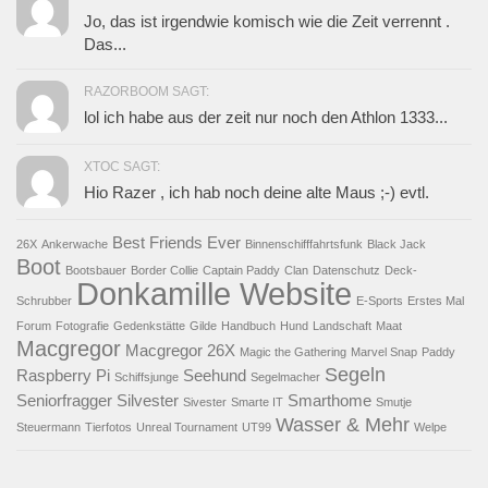
Jo, das ist irgendwie komisch wie die Zeit verrennt .
Das...
RAZORBOOM SAGT:
lol ich habe aus der zeit nur noch den Athlon 1333...
XTOC SAGT:
Hio Razer , ich hab noch deine alte Maus ;-) evtl.
Best Friends Ever
26X
Ankerwache
Binnenschifffahrtsfunk
Black Jack
Boot
Bootsbauer
Border Collie
Captain Paddy
Clan
Datenschutz
Deck-
Donkamille Website
Schrubber
E-Sports
Erstes Mal
Forum
Fotografie
Gedenkstätte
Gilde
Handbuch
Hund
Landschaft
Maat
Macgregor
Macgregor 26X
Magic the Gathering
Marvel Snap
Paddy
Segeln
Raspberry Pi
Seehund
Schiffsjunge
Segelmacher
Seniorfragger
Silvester
Smarthome
Sivester
Smarte IT
Smutje
Wasser & Mehr
Steuermann
Tierfotos
Unreal Tournament
UT99
Welpe