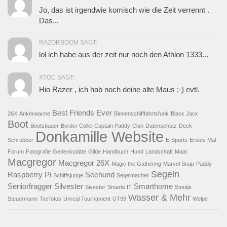
Jo, das ist irgendwie komisch wie die Zeit verrennt .
Das...
RAZORBOOM SAGT:
lol ich habe aus der zeit nur noch den Athlon 1333...
XTOC SAGT:
Hio Razer , ich hab noch deine alte Maus ;-) evtl.
Best Friends Ever
26X
Ankerwache
Binnenschifffahrtsfunk
Black Jack
Boot
Bootsbauer
Border Collie
Captain Paddy
Clan
Datenschutz
Deck-
Donkamille Website
Schrubber
E-Sports
Erstes Mal
Forum
Fotografie
Gedenkstätte
Gilde
Handbuch
Hund
Landschaft
Maat
Macgregor
Macgregor 26X
Magic the Gathering
Marvel Snap
Paddy
Segeln
Raspberry Pi
Seehund
Schiffsjunge
Segelmacher
Seniorfragger
Silvester
Smarthome
Sivester
Smarte IT
Smutje
Wasser & Mehr
Steuermann
Tierfotos
Unreal Tournament
UT99
Welpe