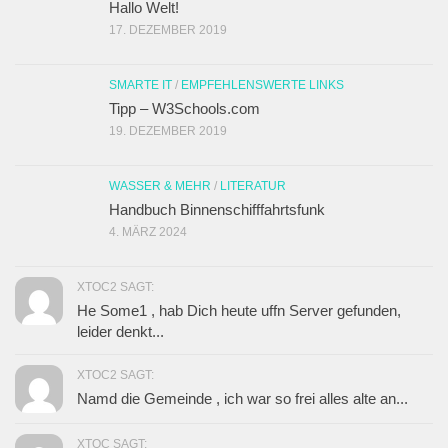
Hallo Welt!
17. DEZEMBER 2019
SMARTE IT
/
EMPFEHLENSWERTE LINKS
Tipp – W3Schools.com
19. DEZEMBER 2019
WASSER & MEHR
/
LITERATUR
Handbuch Binnenschifffahrtsfunk
4. MÄRZ 2024
XTOC2 SAGT:
He Some1 , hab Dich heute uffn Server gefunden,
leider denkt...
XTOC2 SAGT:
Namd die Gemeinde , ich war so frei alles alte an...
XTOC SAGT: