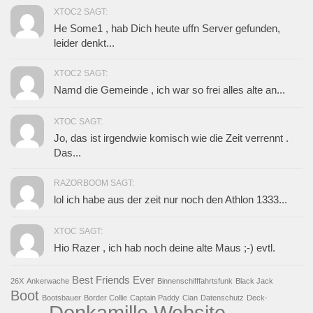
XTOC2 SAGT:
He Some1 , hab Dich heute uffn Server gefunden,
leider denkt...
XTOC2 SAGT:
Namd die Gemeinde , ich war so frei alles alte an...
XTOC SAGT:
Jo, das ist irgendwie komisch wie die Zeit verrennt .
Das...
RAZORBOOM SAGT:
lol ich habe aus der zeit nur noch den Athlon 1333...
XTOC SAGT:
Hio Razer , ich hab noch deine alte Maus ;-) evtl.
Best Friends Ever
26X
Ankerwache
Binnenschifffahrtsfunk
Black Jack
Boot
Bootsbauer
Border Collie
Captain Paddy
Clan
Datenschutz
Deck-
Donkamille Website