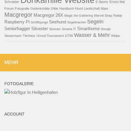
Schrubber
E-Sports
Erstes Mal
Forum
Fotografie
Gedenkstätte
Gilde
Handbuch
Hund
Landschaft
Maat
Macgregor
Macgregor 26X
Magic the Gathering
Marvel Snap
Paddy
Segeln
Raspberry Pi
Seehund
Schiffsjunge
Segelmacher
Seniorfragger
Silvester
Smarthome
Sivester
Smarte IT
Smutje
Wasser & Mehr
Steuermann
Tierfotos
Unreal Tournament
UT99
Welpe
MEHR
FOTOGALERIE
ACCOUNT