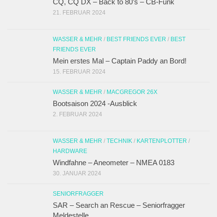
CQ, CQ DX – Back to 80’s – CB-Funk
21. FEBRUAR 2024
WASSER & MEHR
/
BEST FRIENDS EVER
/
BEST
FRIENDS EVER
Mein erstes Mal – Captain Paddy an Bord!
15. FEBRUAR 2024
WASSER & MEHR
/
MACGREGOR 26X
Bootsaison 2024 -Ausblick
2. FEBRUAR 2024
WASSER & MEHR
/
TECHNIK
/
KARTENPLOTTER
/
HARDWARE
Windfahne – Aneometer – NMEA 0183
30. JANUAR 2024
SENIORFRAGGER
SAR – Search an Rescue – Seniorfragger
Meldestelle