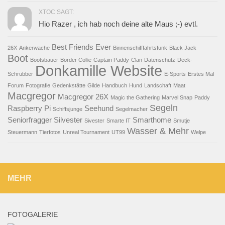
XTOC SAGT:
Hio Razer , ich hab noch deine alte Maus ;-) evtl.
Best Friends Ever
26X
Ankerwache
Binnenschifffahrtsfunk
Black Jack
Boot
Bootsbauer
Border Collie
Captain Paddy
Clan
Datenschutz
Deck-
Donkamille Website
Schrubber
E-Sports
Erstes Mal
Forum
Fotografie
Gedenkstätte
Gilde
Handbuch
Hund
Landschaft
Maat
Macgregor
Macgregor 26X
Magic the Gathering
Marvel Snap
Paddy
Segeln
Raspberry Pi
Seehund
Schiffsjunge
Segelmacher
Seniorfragger
Silvester
Smarthome
Sivester
Smarte IT
Smutje
Wasser & Mehr
Steuermann
Tierfotos
Unreal Tournament
UT99
Welpe
MEHR
FOTOGALERIE