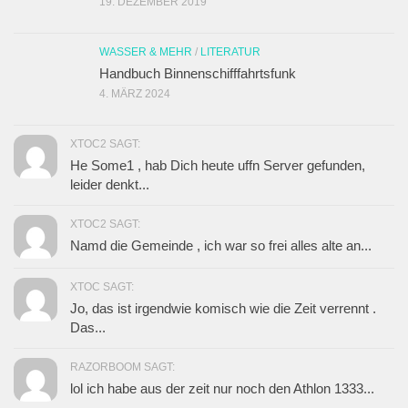
19. DEZEMBER 2019
WASSER & MEHR
/
LITERATUR
Handbuch Binnenschifffahrtsfunk
4. MÄRZ 2024
XTOC2 SAGT:
He Some1 , hab Dich heute uffn Server gefunden,
leider denkt...
XTOC2 SAGT:
Namd die Gemeinde , ich war so frei alles alte an...
XTOC SAGT:
Jo, das ist irgendwie komisch wie die Zeit verrennt .
Das...
RAZORBOOM SAGT:
lol ich habe aus der zeit nur noch den Athlon 1333...